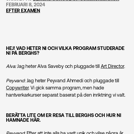
FEBRUARI 8, 2024
EFTER EXAMEN
HEJ! VAD HETER NI OCH VILKA PROGRAM STUDERADE
NI PÅ BERGHS?
Alva:
Jag heter Alva Saveby och pluggade till
Art Director
.
Peyvand:
Jag heter Peyvand Ahmedi och pluggade till
Copywriter
. Vi gick samma program, men hade
hantverkarkurser separat baserat på den inriktning vi valt.
BERÄTTA LITE OM ER RESA TILL BERGHS OCH HUR NI
HAMNADE HÄR.
Peyvand
: Efter att inte alls ha varit unik och vilse några år