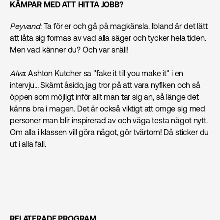
KÄMPAR MED ATT HITTA JOBB?
Peyvand
: Ta för er och gå på magkänsla. Ibland är det lätt
att låta sig formas av vad alla säger och tycker hela tiden.
Men vad känner du? Och var snäll!
Alva
: Ashton Kutcher sa "fake it till you make it" i en
intervju… Skämt åsido, jag tror på att vara nyfiken och så
öppen som möjligt inför allt man tar sig an, så länge det
känns bra i magen. Det är också viktigt att omge sig med
personer man blir inspirerad av och våga testa något nytt.
Om alla i klassen vill göra något, gör tvärtom! Då sticker du
ut i alla fall.
RELATERADE PROGRAM