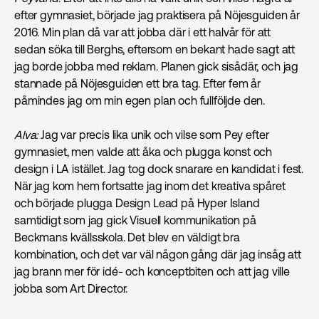
efter gymnasiet, började jag praktisera på Nöjesguiden år
2016. Min plan då var att jobba där i ett halvår för att
sedan söka till Berghs, eftersom en bekant hade sagt att
jag borde jobba med reklam. Planen gick sisådär, och jag
stannade på Nöjesguiden ett bra tag. Efter fem år
påmindes jag om min egen plan och fullföljde den.
Alva:
Jag var precis lika unik och vilse som Pey efter
gymnasiet, men valde att åka och plugga konst och
design i LA istället. Jag tog dock snarare en kandidat i fest.
När jag kom hem fortsatte jag inom det kreativa spåret
och började plugga Design Lead på Hyper Island
samtidigt som jag gick Visuell kommunikation på
Beckmans kvällsskola. Det blev en väldigt bra
kombination, och det var väl någon gång där jag insåg att
jag brann mer för idé- och konceptbiten och att jag ville
jobba som Art Director.