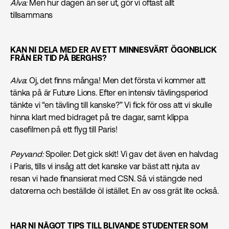
Alva:
Men hur dagen än ser ut, gör vi oftast allt
tillsammans
KAN NI DELA MED ER AV ETT MINNESVÄRT ÖGONBLICK
FRÅN ER TID PÅ BERGHS?
Alva
: Oj, det finns många! Men det första vi kommer att
tänka på är Future Lions. Efter en intensiv tävlingsperiod
tänkte vi “en tävling till kanske?” Vi fick för oss att vi skulle
hinna klart med bidraget på tre dagar, samt klippa
casefilmen på ett flyg till Paris!
Peyvand:
Spoiler: Det gick skit! Vi gav det även en halvdag
i Paris, tills vi insåg att det kanske var bäst att njuta av
resan vi hade finansierat med CSN. Så vi stängde ned
datorerna och beställde öl istället. En av oss grät lite också.
HAR NI NÅGOT TIPS TILL BLIVANDE STUDENTER SOM