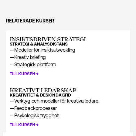
RELATERADE KURSER
INSIKTSDRIVEN STRATEGI
STRATEGI & ANALYS
DISTANS
—
Modeller för insiktsutveckling
—
Kreativ briefing
—
Strategisk plattform
→
TILL KURSEN
KREATIVT LEDARSKAP
KREATIVITET & DESIGN
DAGTID
—
Verktyg och modeller för kreativa ledare
—
Feedbackprocesser
—
Psykologisk trygghet
→
TILL KURSEN