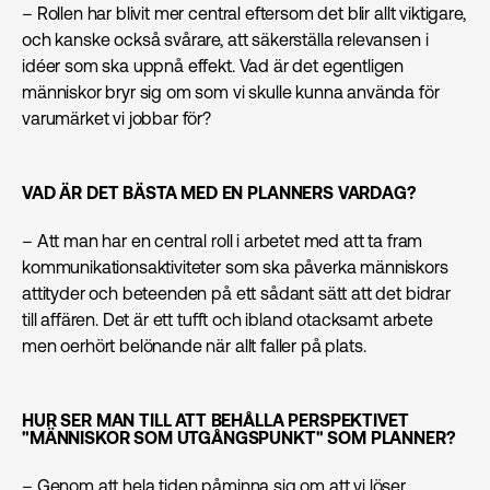
– Rollen har blivit mer central eftersom det blir allt viktigare,
och kanske också svårare, att säkerställa relevansen i
idéer som ska uppnå effekt. Vad är det egentligen
människor bryr sig om som vi skulle kunna använda för
varumärket vi jobbar för?
VAD ÄR DET BÄSTA MED EN PLANNERS VARDAG?
– Att man har en central roll i arbetet med att ta fram
kommunikationsaktiviteter som ska påverka människors
attityder och beteenden på ett sådant sätt att det bidrar
till affären. Det är ett tufft och ibland otacksamt arbete
men oerhört belönande när allt faller på plats.
HUR SER MAN TILL ATT BEHÅLLA PERSPEKTIVET
"MÄNNISKOR SOM UTGÅNGSPUNKT" SOM PLANNER?
– Genom att hela tiden påminna sig om att vi löser