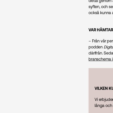
detta genom at
syften, och s
också kunna a
VAR HÄMTAR 
– Från vår pe
podden
Digit
därifrån. Seda
branscherna i
VILKEN K
Vi erbjud
långa och 