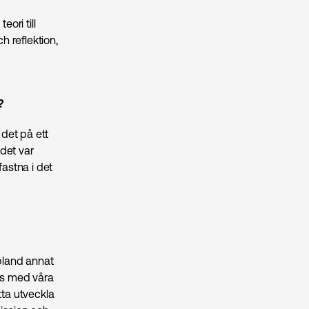
ori till
 reflektion,
?
 det på ett
 det var
fastna i det
 bland annat
ans med våra
tta utveckla