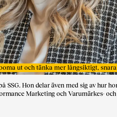
zooma ut och tänka mer långsiktigt, snarar
 på SSG. Hon delar även med sig av hur ho
formance Marketing och Varumärkes- och