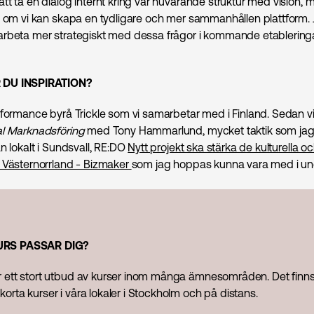
t ta en dialog internt kring vår nuvarande struktur med vision, 
e om vi kan skapa en tydligare och mer sammanhållen plattform
rbeta mer strategiskt med dessa frågor i kommande etableringa
DU INSPIRATION?
rformance byrå Trickle som vi samarbetar med i Finland. Sedan vil
al Marknads­föring
med Tony Hammarlund, mycket taktik som jag
n lokalt i Sundsvall, RE:DO
Nytt projekt ska stärka de kulturella oc
 Västernorrland - Bizmaker
som jag hoppas kunna vara med i und
URS PASSAR DIG?
er ett stort utbud av kurser inom många ämnesområden. Det finn
korta kurser i våra lokaler i Stockholm och på distans.