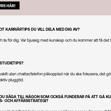
URS HÄR!
T KARRIÄRTIPS DU VILL DELA MED DIG AV?
h ta för dig. Var bjussig med kunskap och du kommer att få det t
STUDIETIPS?
vskilt utan chattar/telefon påkopplad när du ska fokusera, det gör
ektiv pluggtid.
 DU SÄGA TILL NÅGON SOM OCKSÅ FUNDERAR PÅ ATT GÅ K
- OCH AFFÄRSSTRATEGI?