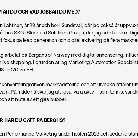
EM ÄR DU OCH VAD JOBBAR DU MED?
in Lahtinen, är 29 år och bor i Sundsvall, där jag också är uppvux
e år hos SSG (Standard Solutions Group), där jag arbetar som Digi
 fokus på lead generation och digital aktivering på flera markna
jag arbetat på Bergans of Norway med digital annonsering, influe
 live shopping. I grunden är jag Marketing Automation Specialis
18–2020 via YH.
r konverteringsdriven marknads­föring och att utveckla affärer t
eam. På fritiden älskar jag att resa, vara aktiv – som tennis, vand
ch att njuta av ett glas bubbel.
ER HAR DU GÅTT PÅ BERGHS?
sen
Performance Marketing
under hösten 2023 och sedan dista