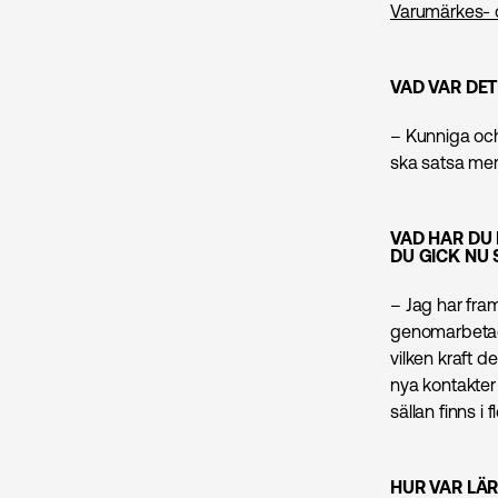
Varumärkes- o
VAD VAR DET
– Kunniga och 
ska satsa mer
VAD HAR DU
DU GICK NU
– Jag har fram
genomarbetad v
vilken kraft d
nya kontakter 
sällan finns 
HUR VAR LÄ