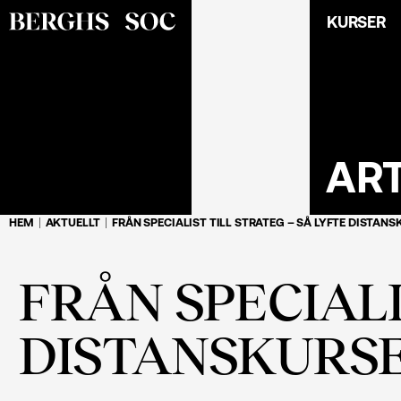
KURSER
AR
HEM
AKTUELLT
FRÅN SPECIALIST TILL STRATEG – SÅ LYFTE DISTAN
FRÅN SPECIALI
DISTANSKURSE