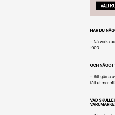
VÄLJ K
HAR DU NÅGO
– Nätverka oc
1000.
OCH NÅGOT 
– Sitt gärna a
fått ut mer eff
VAD SKULLE
VARUMÄRKES