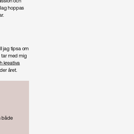
mission och
. Jag hoppas
r.
l jag tipsa om
 tar med mig
h kreativa
er året.
s både