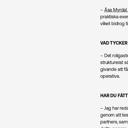
–
Åsa Myrdal 
praktiska exe
vilket bidrog t
VAD TYCKER 
– Det roligast
strukturerat s
givande att få
operativa.
HAR DU FÅTT
– Jag har reda
genom att tes
partners, samt