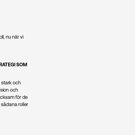
l, nu när vi
RATEGI SOM
n stark och
ision och
 tacksam för de
å sådana roller