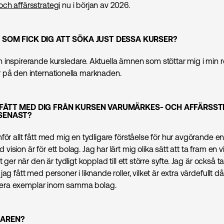
ch affärsstrategi
nu i början av 2026.
 SOM FICK DIG ATT SÖKA JUST DESSA KURSER?
inspirerande kursledare. Aktuella ämnen som stöttar mig i min rol
 på den internationella marknaden.
 FÅTT MED DIG FRÅN KURSEN VARUMÄRKES- OCH AFFÄRSST
 SENAST?
för allt fått med mig en tydligare förståelse för hur avgörande e
ision är för ett bolag. Jag har lärt mig olika sätt att ta fram en v
et ger när den är tydligt kopplad till ett större syfte. Jag är också
jag fått med personer i liknande roller, vilket är extra värdefullt d
i flera exemplar inom samma bolag.
RAREN?