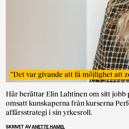
“
Det var givande att få möjlighet att 
Här berättar Elin Lahtinen om sitt jobb
omsatt kunskaperna från kurserna Per
affärsstrategi i sin yrkesroll.
SKRIVET AV
ANETTE HAMEL