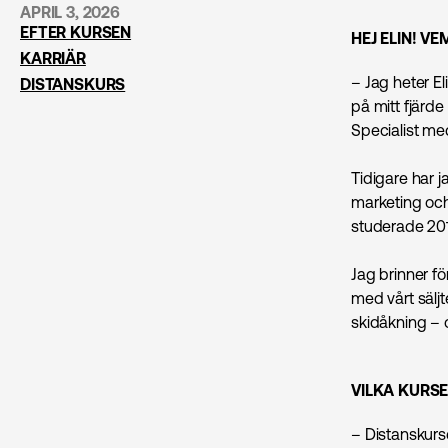
APRIL 3, 2026
EFTER KURSEN
HEJ ELIN! V
KARRIÄR
– Jag heter El
DISTANSKURS
på mitt fjärd
Specialist med
Tidigare har 
marketing och
studerade 20
Jag brinner fö
med vårt säljt
skidåkning – o
VILKA KURS
– Distanskur