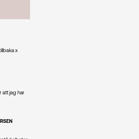
illbaka x
 att jag har
URSEN