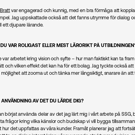
Bratt
var engagerad och kunnig, med en bra förmåga att koppla te
mpel. Jag uppskattade också att det fanns utrymme för dialog och
ill ett djupare lärande.
DU VAR ROLIGAST ELLER MEST LÄRORIKT PÅ UTBILDNINGEN
e var arbetet kring vision och syfte – hur man faktiskt kan ta fram
ätt och vilken effekt det kan ha för ett bolag. Jag tyckte också att
 möjlighet att zooma ut och tänka mer långsiktigt, snarare än att 
 ANVÄNDNING AV DET DU LÄRDE DIG?
n börjat använda delar av det jag lärt mig i vårt arbete på SSG,
ta frågor kring vilka känslor och budskap vi vill bygga tillsamm
 hur det uppfattas av våra kunder. Framåt planerar jag att fortsä