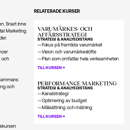
RELATERADE KURSER
en. Snart inne
VARUMÄRKES- OCH
tal Marketing
AFFÄRSSTRATEGI
der.
STRATEGI & ANALYS
DISTANS
—
Fokus på framtida varumärket
ncer
—
Vision och varumärkeslöfte
t och
—
Plan som omfattar hela verksamheten
→
TILL KURSEN
illsammans
PERFORMANCE MARKETING
ring och
STRATEGI & ANALYS
DISTANS
—
Kanalstrategi
—
Optimering av budget
—
Målsättning och mätning
→
TILL KURSEN
nskursen