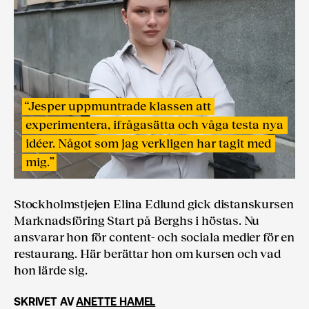
“
Jesper uppmuntrade klassen att
experimentera, ifrågasätta och våga testa nya
idéer. Något som jag verkligen har tagit med
mig.
”
Stockholmstjejen Elina Edlund gick distanskursen
Marknads­föring Start på Berghs i höstas. Nu
ansvarar hon för content- och sociala medier för en
restaurang. Här berättar hon om kursen och vad
hon lärde sig.
SKRIVET AV
ANETTE HAMEL