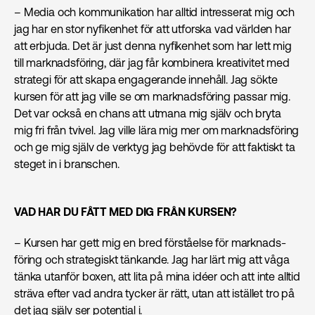
– Media och kommunikation har alltid intresserat mig och
jag har en stor nyfikenhet för att utforska vad världen har
att erbjuda. Det är just denna nyfikenhet som har lett mig
till marknads­föring, där jag får kombinera kreativitet med
strategi för att skapa engagerande innehåll. Jag sökte
kursen för att jag ville se om marknads­föring passar mig.
Det var också en chans att utmana mig själv och bryta
mig fri från tvivel. Jag ville lära mig mer om marknads­föring
och ge mig själv de verktyg jag behövde för att faktiskt ta
steget in i branschen.
VAD HAR DU FÅTT MED DIG FRÅN KURSEN?
– Kursen har gett mig en bred förståelse för marknads­
föring och strategiskt tänkande. Jag har lärt mig att våga
tänka utanför boxen, att lita på mina idéer och att inte alltid
sträva efter vad andra tycker är rätt, utan att istället tro på
det jag själv ser potential i.