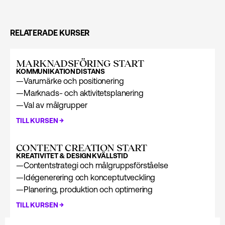
RELATERADE KURSER
MARKNADS­FÖRING START
KOMMUNIKATION
DISTANS
—
Varumärke och positionering
—
Marknads- och aktivitetsplanering
—
Val av målgrupper
→
TILL KURSEN
CONTENT CREATION START
KREATIVITET & DESIGN
KVÄLLSTID
—
Contentstrategi och målgruppsförståelse
—
Idégenerering och konceptutveckling
—
Planering, produktion och optimering
→
TILL KURSEN