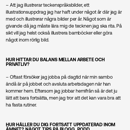
– Att jag illustrerar teckenspråksbilder, ett
illustrationsuppdrag jag har haft under något år där jag är
med och illustrerar några bilder per år. Något som är
givande då jag måste lära mig de tecknen jag ska rita. På
sikt vill jag helst också illustrera barnböcker eller göra
något inom rörlig bild.
HUR HITTAR DU BALANS MELLAN ARBETE OCH
PRIVATLIV?
– Oftast försöker jag jobba på dagtid när min sambo
ändå är på jobbet och avsluta arbetsdagen när han
kommer hem. Eftersom jag jobbar hemifrån så är det ju
lätt att bara fortsätta, men jag tror att det kan vara bra att
ha fasta rutiner.
HUR HÅLLER DU DIG FORTSATT UPPDATERAD INOM
ÄMNET? NÅGOT TIPS PÅ BLOGG, PODD,