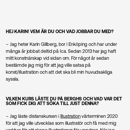
HEJ KARIN! VEM ÄR DU OCH VAD JOBBAR DU MED?
– Jag heter Karin Gillberg, bor i Enköping och har under
många år jobbat deltid på Ica. Sedan 2013 har jag haft
mitt konstnärskap vid sidan om. För något år sedan
bestämde jag mig för att jag ville satsa på
konst/illustration och att det ska bli min huvudsakliga
syssla.
VILKEN KURS LÄSTE DU PÅ BERGHS OCH VAD VAR DET
SOM FICK DIG ATT SÖKA TILL JUST DENNA?
– Jag läste distanskursen i
Illustration
vårterminen 2020
för att jag ville utvecklas som illustratör och få med mig
verktyg för att skapa illustrationer för uppdrag. När jag