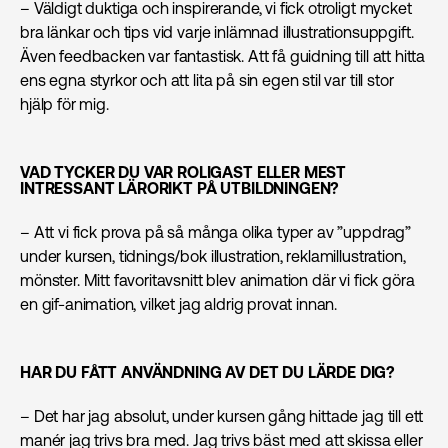
– Väldigt duktiga och inspirerande, vi fick otroligt mycket
bra länkar och tips vid varje inlämnad illustrationsuppgift.
Även feedbacken var fantastisk. Att få guidning till att hitta
ens egna styrkor och att lita på sin egen stil var till stor
hjälp för mig.
VAD TYCKER DU VAR ROLIGAST ELLER MEST
INTRESSANT LÄRORIKT PÅ UTBILDNINGEN?
– Att vi fick prova på så många olika typer av ”uppdrag”
under kursen, tidnings/bok illustration, reklamillustration,
mönster. Mitt favoritavsnitt blev animation där vi fick göra
en gif-animation, vilket jag aldrig provat innan.
HAR DU FÅTT ANVÄNDNING AV DET DU LÄRDE DIG?
– Det har jag absolut, under kursen gång hittade jag till ett
manér jag trivs bra med. Jag trivs bäst med att skissa eller