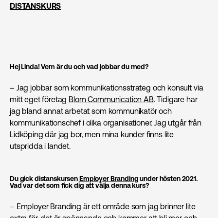
DISTANSKURS
Hej Linda! Vem är du och vad jobbar du med?
– Jag jobbar som kommunikationsstrateg och konsult via
mitt eget företag
Blom Communication AB
. Tidigare har
jag bland annat arbetat som kommunikatör och
kommunikations­chef i olika organisationer. Jag utgår från
Lidköping där jag bor, men mina kunder finns lite
utspridda i landet.
Du gick distanskursen
Employer Branding
under hösten 2021.
Vad var det som fick dig att välja denna kurs?
– Employer Branding är ett område som jag brinner lite
extra för, det är spännande och kommer att bli mer och