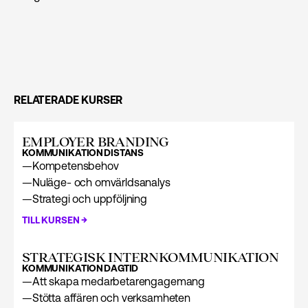
RELATERADE KURSER
EMPLOYER BRANDING
KOMMUNIKATION
DISTANS
—
Kompetensbehov
—
Nuläge- och omvärldsanalys
—
Strategi och uppföljning
→
TILL KURSEN
STRATEGISK INTERN­KOMMUNIKATION
KOMMUNIKATION
DAGTID
—
Att skapa medarbetarengagemang
—
Stötta affären och verksamheten