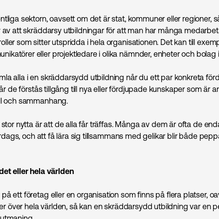
tliga sektorn, oavsett om det är stat, kommuner eller regioner, s
v av att skräddarsy utbildningar för att man har många medarbe
ler som sitter utspridda i hela organisationen. Det kan till exemp
katörer eller projektledare i olika nämnder, enheter och bolag
a alla i en skräddarsydd utbildning når du ett par konkreta förd
 får de förstås tillgång till nya eller fördjupade kunskaper som är a
oll och sammanhang.
 stor nytta är att de alla får träffas. Många av dem är ofta de en
 vardags, och att få lära sig tillsammans med gelikar blir både pe
det eller hela världen
å ett företag eller en organisation som finns på flera platser, o
ller över hela världen, så kan en skräddarsydd utbildning var en p
 utmaning.