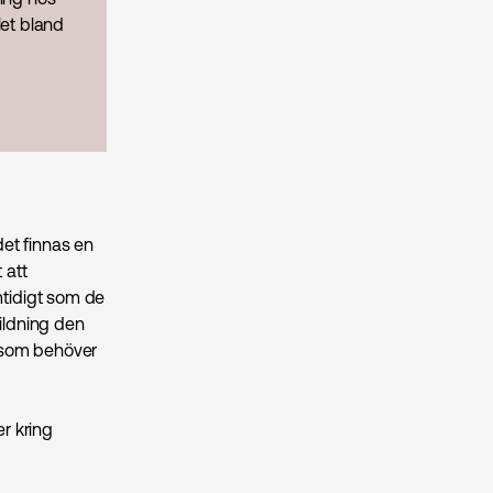
let bland
det finnas en
 att
tidigt som de
ildning den
 som behöver
r kring