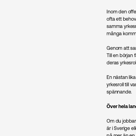
Inom den offen
ofta ett beho
samma yrkesrol
många kommuni
Genom att saml
Till en början
deras yrkesr
En nästan lika
yrkesroll till
spännande.
Över hela lan
Om du jobbar p
är i Sverige e
på mer än en