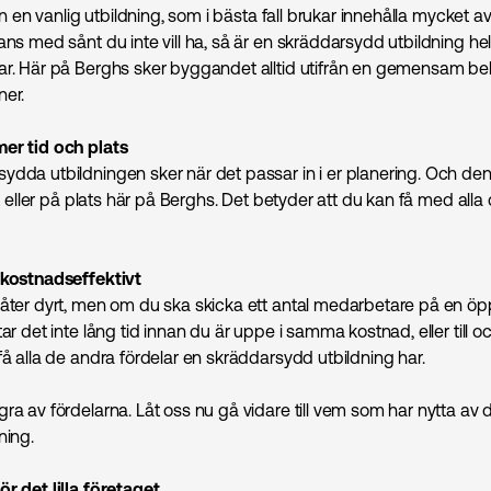
från en vanlig utbildning, som i bästa fall brukar innehålla mycket a
ans med sånt du inte vill ha, så är en skräddarsydd utbildning h
ar. Här på Berghs sker byggandet alltid utifrån en gemensam b
ner.
er tid och plats
ydda utbildningen sker när det passar in i er planering. Och den
alt eller på plats här på Berghs. Det betyder att du kan få med alla
 kostnadseffektivt
låter dyrt, men om du ska skicka ett antal medarbetare på en ö
tar det inte lång tid innan du är uppe i samma kostnad, eller till 
få alla de andra fördelar en skräddarsydd utbildning har.
ra av fördelarna. Låt oss nu gå vidare till vem som har nytta av 
ning.
r det lilla företaget