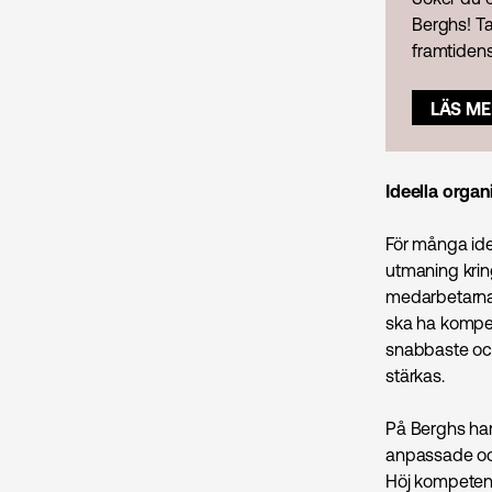
Berghs! Ta
framtiden
LÄS ME
Ideella organ
För många idee
utmaning kring
medarbetarna 
ska ha kompet
snabbaste och
stärkas.
På Berghs har
anpassade oc
Höj kompetens