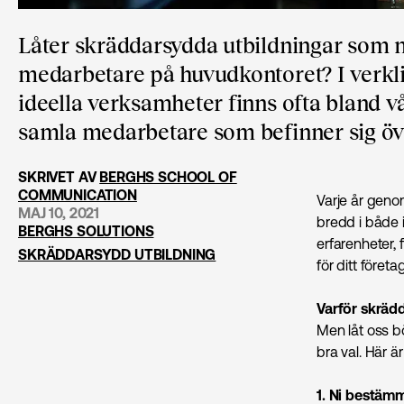
Låter skräddarsydda utbildningar som nå
medarbetare på huvudkontoret? I verkli
ideella verksamheter finns ofta bland v
samla medarbetare som befinner sig öve
SKRIVET AV
BERGHS SCHOOL OF
COMMUNICATION
Varje år geno
MAJ 10, 2021
bredd i både i
BERGHS SOLUTIONS
erfarenheter,
SKRÄDDARSYDD UTBILDNING
för ditt företa
Varför skräd
Men låt oss b
bra val. Här ä
1. Ni bestämm