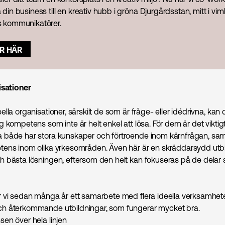
 din business till en kreativ hubb i gröna Djurgårdsstan, mitt i vim
s kommunikatörer.
R HÄR
isationer
lla organisationer, särskilt de som är fråge- eller idédrivna, kan 
 kompetens som inte är helt enkel att lösa. För dem är det viktigt
både har stora kunskaper och förtroende inom kärnfrågan, sam
ens inom olika yrkesområden. Även här är en skräddarsydd utb
 bästa lösningen, eftersom den helt kan fokuseras på de delar
 vi sedan många år ett samarbete med flera ideella verksamhete
h återkommande utbildningar, som fungerar mycket bra.
en över hela linjen