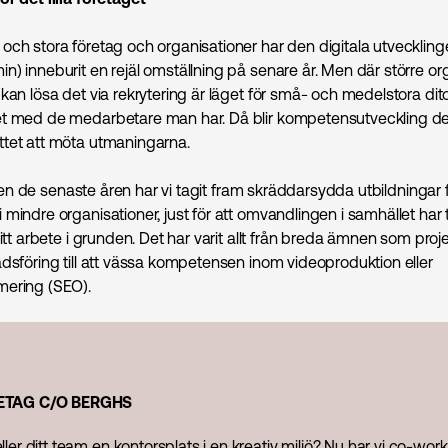
och stora företag och organisationer har den digitala utveckling
n) inneburit en rejäl omställning på senare år. Men där större or
kan lösa det via rekrytering är läget för små- och medelstora dit
t med de medarbetare man har. Då blir kompetensutveckling de
tet att möta utmaningarna.
fällen de senaste åren har vi tagit fram skräddarsydda utbildningar 
 mindre organisationer, just för att omvandlingen i samhället har
sitt arbete i grunden. Det har varit allt från breda ämnen som pro
ds­föring till att vässa kompetensen inom videoproduktion eller
mering (SEO).
ETAG C/O BERGHS
ller ditt team en kontorsplats i en kreativ miljö? Nu har vi co-wor