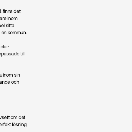
å finns det
tare inom
el sitta
 i en kommun.
elar:
npassade till
da inom sin
ppande och
avsett om det
erfekt lösning