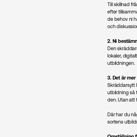
Till skillnad 
efter tillsamm
de behov ni h
och diskussio
2. Ni bestämm
Den skräddars
lokaler, digit
utbildningen.
3. Det är mer
Skräddarsytt 
utbildning så 
den. Utan att 
Där har du någ
sortens utbild
Omställning fö