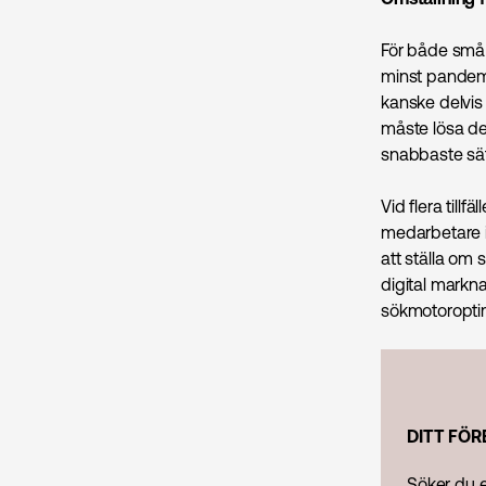
För både små 
minst pandemi
kanske delvis 
måste lösa de
snabbaste sät
Vid flera till
medarbetare i
att ställa om 
digital markna
sökmotoropti
DITT FÖR
Söker du e