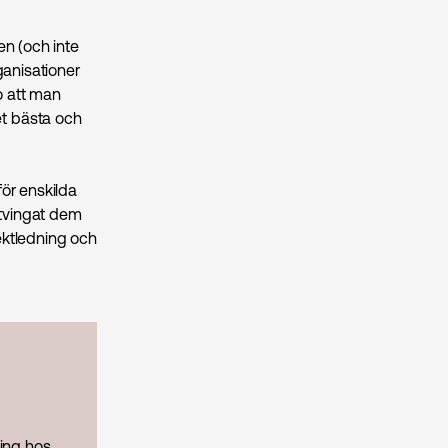
en (och inte
ganisationer
o att man
t bästa och
för enskilda
 tvingat dem
jektledning och
king hos