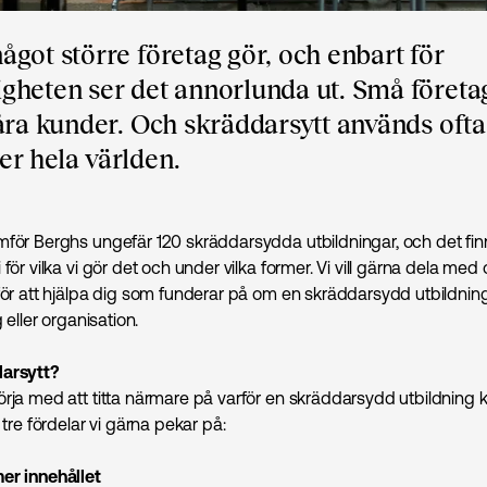
got större företag gör, och enbart för
gheten ser det annorlunda ut. Små företa
åra kunder. Och skräddarsytt används ofta 
r hela världen.
mför Berghs ungefär 120 skräddarsydda utbildningar, och det fin
 för vilka vi gör det och under vilka former. Vi vill gärna dela med
 för att hjälpa dig som funderar på om en skräddarsydd utbildning
g eller organisation.
darsytt?
örja med att titta närmare på varför en skräddarsydd utbildning k
r tre fördelar vi gärna pekar på:
er innehållet