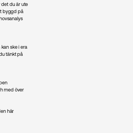
v det du är ute
elt byggd på
ehovsanalys
 kan ske i era
 du tänkt på
ppen
och med över
den här