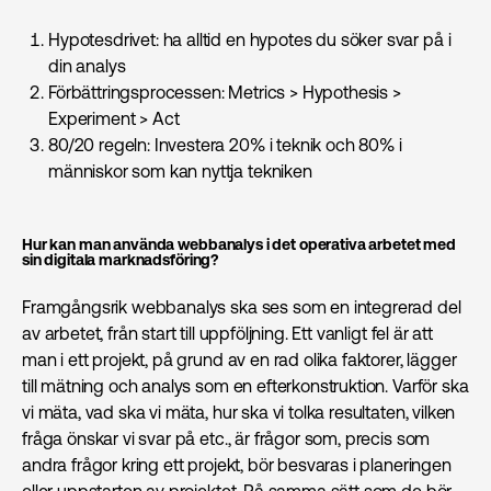
Hypotesdrivet: ha alltid en hypotes du söker svar på i
din analys
Förbättringsprocessen: Metrics > Hypothesis >
Experiment > Act
80/20 regeln: Investera 20% i teknik och 80% i
människor som kan nyttja tekniken
Hur kan man använda webbanalys i det operativa arbetet med
sin digitala marknads­föring?
Framgångsrik webbanalys ska ses som en integrerad del
av arbetet, från start till uppföljning. Ett vanligt fel är att
man i ett projekt, på grund av en rad olika faktorer, lägger
till mätning och analys som en efterkonstruktion. Varför ska
vi mäta, vad ska vi mäta, hur ska vi tolka resultaten, vilken
fråga önskar vi svar på etc., är frågor som, precis som
andra frågor kring ett projekt, bör besvaras i planeringen
eller uppstarten av projektet. På samma sätt som de bör