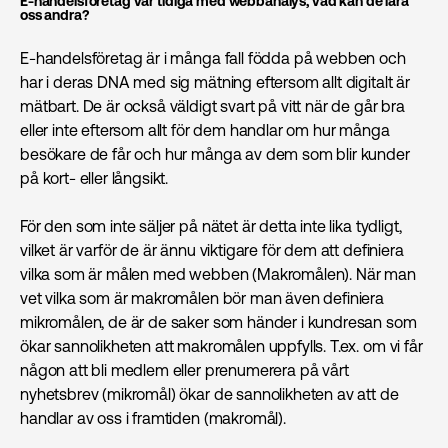
E-handelsföretag var tidiga med webbanalys, vad kan de lära
oss andra?
E-handelsföretag är i många fall födda på webben och
har i deras DNA med sig mätning eftersom allt digitalt är
mätbart. De är också väldigt svart på vitt när de går bra
eller inte eftersom allt för dem handlar om hur många
besökare de får och hur många av dem som blir kunder
på kort- eller långsikt.
För den som inte säljer på nätet är detta inte lika tydligt,
vilket är varför de är ännu viktigare för dem att definiera
vilka som är målen med webben (Makromålen). När man
vet vilka som är makromålen bör man även definiera
mikromålen, de är de saker som händer i kundresan som
ökar sannolikheten att makromålen uppfylls. T.ex. om vi får
någon att bli medlem eller prenumerera på vårt
nyhetsbrev (mikromål) ökar de sannolikheten av att de
handlar av oss i framtiden (makromål).