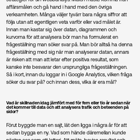
affärsmålen och gå hand i hand med den övriga
verksamheten. Många väljer tyvärr bara några siffror att
följa utan att egentligen veta varför eller vad målet är.
Innan man kastar sig över datan, diagrammen och
kurvorna för att analysera bör man ha formulerat en
frågeställning man söker svar på. Man bör alltså ha denna
frågeställning med sig när man analyserar datan, annars
är risken att man att letar efter positiva resultat, som
kanske inte besvarar den ursprungliga frågeställningen.
Så i kort, innan du loggar in i Google Analytics, vilken fråga
söker du svar på? och innan dess, vilka är era mål?
Vad är skillnaden idag jämfört med för fem eller tio år sedan när
det kommer till data och att analysera trafik och beteenden på
sidor?
Förut byggde man en sajt, lät den ligga i några år för att
sedan bygga en ny. Vad som hände däremellan kunde
nästan ses som ett lotteri. Att mäta, bevisa resultat och