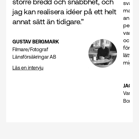
större bredd och snabbhet, och
svårare
man me
jag kan realisera idéer på ett helt
animer
annat sätt än tidigare.”
person
var at
och k
GUSTAV BERGMARK
för at
Filmare/Fotograf
lättha
Länsförsäkringar AB
mig av
Läs en intervju
JACK 
Varumä
Bonav