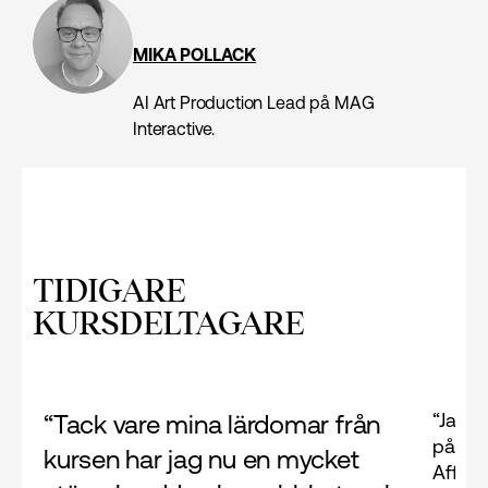
MIKA POLLACK
AI Art Production Lead på MAG
Interactive.
TIDIGARE
KURSDELTAGARE
“Jag u
“Tack vare mina lärdomar från
på gru
kursen har jag nu en mycket
Affect