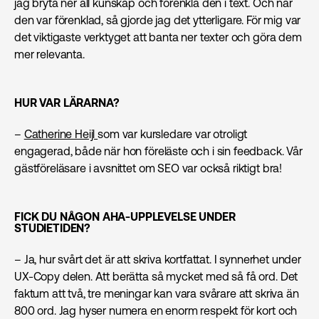
jag bryta ner all kunskap och förenkla den i text. Och när
den var förenklad, så gjorde jag det ytterligare. För mig var
det viktigaste verktyget att banta ner texter och göra dem
mer relevanta.
HUR VAR LÄRARNA?
–
Catherine Heijl
som var kursledare var otroligt
engagerad, både när hon föreläste och i sin feedback. Vår
gästföreläsare i avsnittet om SEO var också riktigt bra!
FICK DU NÅGON AHA-UPPLEVELSE UNDER
STUDIETIDEN?
– Ja, hur svårt det är att skriva kortfattat. I synnerhet under
UX-Copy delen. Att berätta så mycket med så få ord. Det
faktum att två, tre meningar kan vara svårare att skriva än
800 ord. Jag hyser numera en enorm respekt för kort och