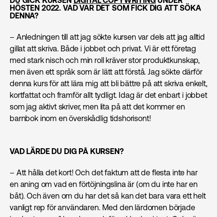
DU GICK KURSEN
DIGITAL COPYWRITING
UNDER
HÖSTEN 2022. VAD VAR DET SOM FICK DIG ATT SÖKA
DENNA?
– Anledningen till att jag sökte kursen var dels att jag alltid
gillat att skriva. Både i jobbet och privat. Vi är ett företag
med stark nisch och min roll kräver stor produktkunskap,
men även ett språk som är lätt att förstå. Jag sökte därför
denna kurs för att lära mig att bli bättre på att skriva enkelt,
kortfattat och framför allt tydligt. Idag är det enbart i jobbet
som jag aktivt skriver, men lita på att det kommer en
barnbok inom en överskådlig tidshorisont!
VAD LÄRDE DU DIG PÅ KURSEN?
– Att hålla det kort! Och det faktum att de flesta inte har
en aning om vad en förtöjningslina är (om du inte har en
båt). Och även om du har det så kan det bara vara ett helt
vanligt rep för användaren. Med den lärdomen började