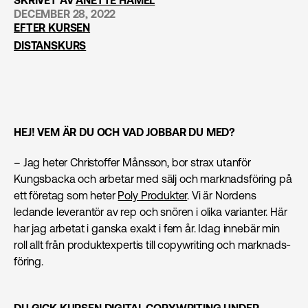
SKRIVET AV
ANETTE HAMEL
DECEMBER 28, 2022
EFTER KURSEN
DISTANSKURS
HEJ! VEM ÄR DU OCH VAD JOBBAR DU MED?
– Jag heter Christoffer Månsson, bor strax utanför
Kungsbacka och arbetar med sälj och marknads­föring på
ett företag som heter
Poly Produkter
. Vi är Nordens
ledande leverantör av rep och snören i olika varianter. Här
har jag arbetat i ganska exakt i fem år. Idag innebär min
roll allt från produktexpertis till copywriting och marknads­
föring.