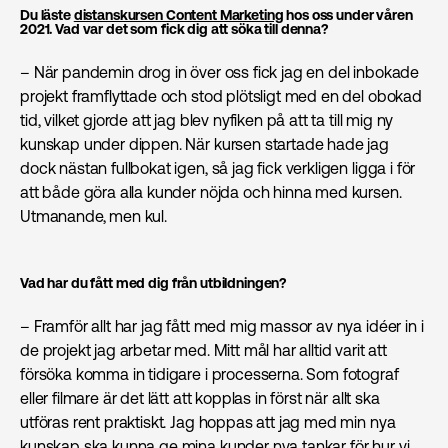
Du läste
distanskursen Content Marketing
hos oss under våren
2021. Vad var det som fick dig att söka till denna?
– När pandemin drog in över oss fick jag en del inbokade
projekt framflyttade och stod plötsligt med en del obokad
tid, vilket gjorde att jag blev nyfiken på att ta till mig ny
kunskap under dippen. När kursen startade hade jag
dock nästan fullbokat igen, så jag fick verkligen ligga i för
att både göra alla kunder nöjda och hinna med kursen.
Utmanande, men kul.
Vad har du fått med dig från utbildningen?
– Framför allt har jag fått med mig massor av nya idéer in i
de projekt jag arbetar med. Mitt mål har alltid varit att
försöka komma in tidigare i processerna. Som fotograf
eller filmare är det lätt att kopplas in först när allt ska
utföras rent praktiskt. Jag hoppas att jag med min nya
kunskap ska kunna ge mina kunder nya tankar för hur vi