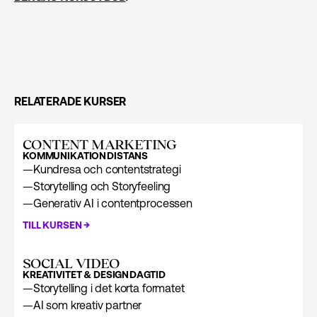
RELATERADE KURSER
CONTENT MARKETING
KOMMUNIKATION
DISTANS
—
Kundresa och contentstrategi
—
Storytelling och Storyfeeling
—
Generativ AI i contentprocessen
→
TILL KURSEN
SOCIAL VIDEO
KREATIVITET & DESIGN
DAGTID
—
Storytelling i det korta formatet
—
AI som kreativ partner