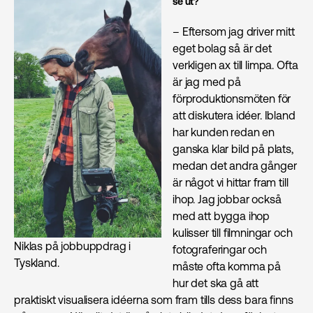
se ut?
– Eftersom jag driver mitt
eget bolag så är det
verkligen ax till limpa. Ofta
är jag med på
förproduktionsmöten för
att diskutera idéer. Ibland
har kunden redan en
ganska klar bild på plats,
medan det andra gånger
är något vi hittar fram till
ihop. Jag jobbar också
med att bygga ihop
kulisser till filmningar och
Niklas på jobbuppdrag i
fotograferingar och
Tyskland.
måste ofta komma på
hur det ska gå att
praktiskt visualisera idéerna som fram tills dess bara finns