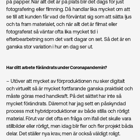
på papper. När allt det är på plats blir det dags för just
fotografering eller filmning. Då handlar lika mycket om att
se till att kunden får vad de förväntat sig som att sätta ljus
och ta fram materialet, och när allt det är filmat eller
fotograferat så väntar ofta lika mycket tid i
efterbearbetning som det varit dagar on set. Så det är en
ganska stor variation i hur en dag ser ut.
Har ditt arbete förändrats under Coronapandemin?
– Utöver att mycket av förproduktionen nu sker digitalt
och virtuellt så är mycket fortfarande ganska praktiskt och
måste göras med handkraft. På det sättet har inte så
mycket förändrats. Däremot har jag sett en påskyndad
process mot hybridproduktioner av både stilla och rörligt
material. Förut var det ofta en fråga om ifall det skulle vara
stillbilder eller rörligt, men idag blir fler och fler projekt båda
delar. Det ställer nya krav, men är också väldigt roligt.