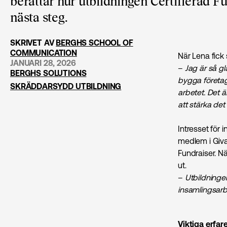
berättar hur utbildningen Certifierad F
nästa steg.
SKRIVET AV
BERGHS SCHOOL OF
COMMUNICATION
När Lena fick s
JANUARI 28, 2026
–
Jag är så g
BERGHS SOLUTIONS
bygga företag
SKRÄDDARSYDD UTBILDNING
arbetet. Det ä
att stärka de
Intresset för
medlem i Giva
Fundraiser. N
ut.
–
Utbildninge
insamlingsarbe
Viktiga erfar