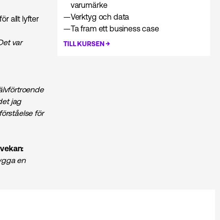
varumärke
—
Verktyg och data
 allt lyfter
—
Ta fram ett business case
 Det var
→
TILL KURSEN
jälvförtroende
det jag
förståelse för
tvekan:
bygga en