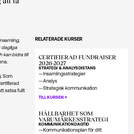
att ta
RELATERADE KURSER
insamling,
 dagliga
 kan bidra till
CERTIFIERAD FUNDRAISER
ena.
2026-2027
STRATEGI & ANALYS
DISTANS
—
Insamlingsstrategier
g. Som
—
Analys
rtifierad
—
Strategisk kommunikation
 satsa fullt
→
TILL KURSEN
HÅLLBARHET SOM
VARUMÄRKES­STRATEGI
KOMMUNIKATION
DAGTID
—
Kommunikationsplan för ditt