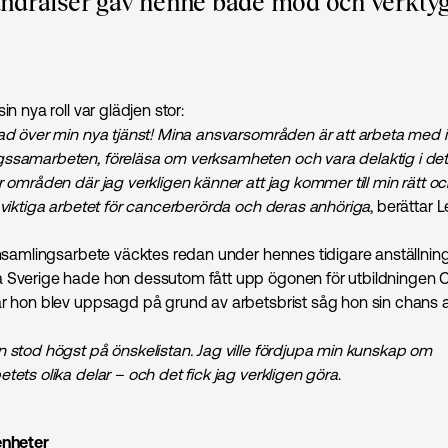
undraiser gav henne både mod och verktyg 
in nya roll var glädjen stor:
lad över min nya tjänst! Mina ansvarsområden är att arbeta med 
ssamarbeten, föreläsa om verksamheten och vara delaktig i det
r områden där jag verkligen känner att jag kommer till min rätt och
t viktiga arbetet för cancerberörda och deras anhöriga
, berättar L
 insamlingsarbete väcktes redan under hennes tidigare anställnin
 Sverige hade hon dessutom fått upp ögonen för utbildningen Ce
är hon blev uppsagd på grund av arbetsbrist såg hon sin chans att
n stod högst på önskelistan. Jag ville fördjupa min kunskap om
tets olika delar – och det fick jag verkligen göra
.
enheter