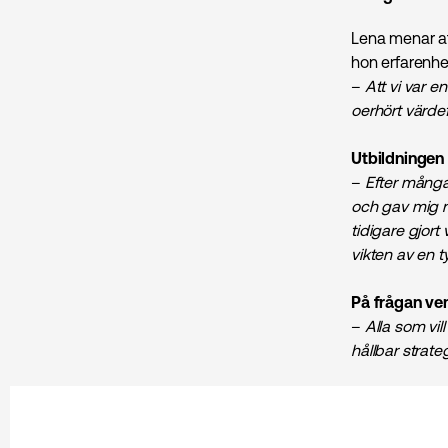
Lena menar att
hon erfarenhe
–
Att vi var en
oerhört värdefu
Utbildningen 
–
Efter många 
och gav mig ny
tidigare gjort
vikten av en ty
På frågan vem
–
Alla som vil
hållbar strateg