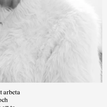
t arbeta
och