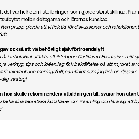
 det var helheten i utbildningen som gjorde störst skillnad. Framför
tsutbytet mellan deltagarna och lärarnas kunskap.
 liten grupp gjorde att vi fick tid för diskussioner och reflektioner.
llt.
gav också ett välbehövligt självförtroendelyft
år i arbetslivet stärkte utbildningen Certifierad Fundraiser mitt s
a verktyg, tips och idéer. Jag fick bekräftelse på att mycket av 
 varit relevant och meningsfullt, samtidigt som jag fick en djupare 
dlig strategi.
 hon skulle rekommendera utbildningen till, svarar hon utan 
l stärka sina teoretiska kunskaper om insamling och lära sig att 
i.