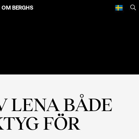
OM BERGHS
SÖ
V LENA BÅDE
KTYG FÖR