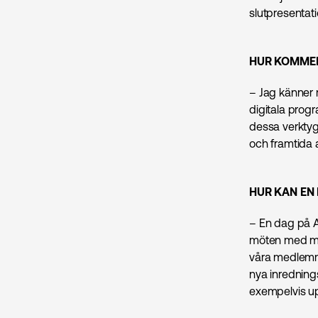
slutpresentati
HUR KOMMER
– Jag känner 
digitala progr
dessa verktyg
och framtida a
HUR KAN EN 
– En dag på A
möten med män
våra medlemma
nya inredning
exempelvis up