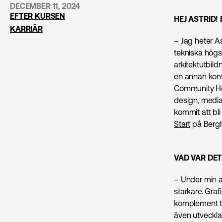
DECEMBER 11, 2024
EFTER KURSEN
HEJ ASTRID! 
KARRIÄR
– Jag heter A
tekniska högsk
arkitektutbild
en annan kont
Community Hos
design, media,
kommit att bli
Start
på Bergh
VAD VAR DET
– Under min ar
starkare. Graf
komplement ti
även utveckla