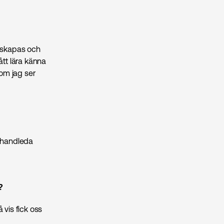
t skapas och
ått lära känna
om jag ser
h handleda
?
 vis fick oss