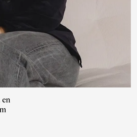
d en
om