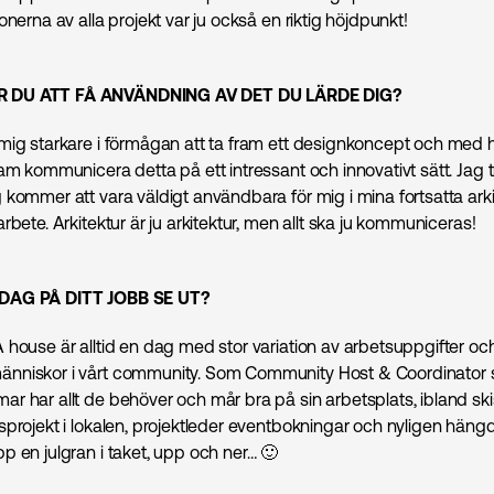
onerna av alla projekt var ju också en riktig höjdpunkt!
 DU ATT FÅ ANVÄNDNING AV DET DU LÄRDE DIG?
mig starkare i förmågan att ta fram ett designkoncept och med hj
am kommunicera detta på ett intressant och innovativt sätt. Jag 
 kommer att vara väldigt användbara för mig i mina fortsatta arki
rbete. Arkitektur är ju arkitektur, men allt ska ju kommuniceras!
DAG PÅ DITT JOBB SE UT?
 house är alltid en dag med stor variation av arbetsuppgifter och
niskor i vårt community. Som Community Host & Coordinator ser 
r har allt de behöver och mår bra på sin arbetsplats, ibland ski
sprojekt i lokalen, projektleder eventbokningar och nyligen häng
p en julgran i taket, upp och ner… 🙂