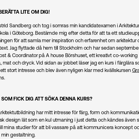
BERÄTTA LITE OM DIG!
strid Sandberg och tog i somras min kandidatexamen i Arkitekt
ola i Göteborg. Bestämde mig efter detta för att ta ett studieupp
ningen för att samla mer inspiration och erfarenhet om arkitektur 
ext. Jag flyttade då hem till Stockholm och har sedan septembe
t & Coordinator på A house Börshuset, ett kreativt co-workin
 mat och dryck. Vid sidan av jobbet läser jag en kurs i färglära 
 ett stort intresse och blev även nyligen klar med kvällskursen
Gra
s.
 SOM FICK DIG ATT SÖKA DENNA KURS?
kitektutbildning har mitt intresse för färg, form och kommunikati
isk design lät som en kul utmaning i just detta och kändes även s
ll mina studier för att bli vassare på att kommunicera koncept o
 min gestaltning.