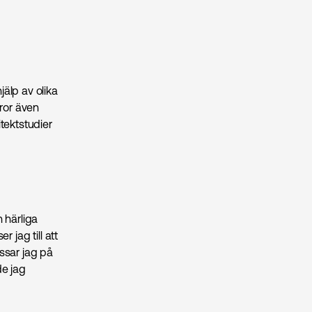
älp av olika
tror även
tektstudier
 härliga
jag till att
ssar jag på
de jag