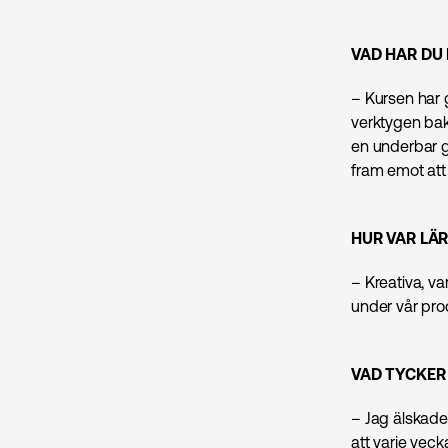
VAD HAR DU 
– Kursen har 
verktygen bako
en underbar g
fram emot att 
HUR VAR LÄ
– Kreativa, v
under vår pro
VAD TYCKER 
– Jag älskade 
att varje veck