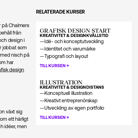
RELATERADE KURSER
ur på Chalmers
GRAFISK DESIGN START
ehåll från
KREATIVITET & DESIGN
KVÄLLSTID
och design i
—
Idé- och konceptutveckling
r jobbat som
—
Identitet och varumärke
g med nisch på
—
Typografi och layout
som har
→
TILL KURSEN
fisk design
ILLUSTRATION
KREATIVITET & DESIGN
DISTANS
—
Konceptuell illustration
—
Kreativt entreprenörskap
—
Utveckling av egen portfolio
on växt sig
→
TILL KURSEN
om ett härligt
ch idéer, men