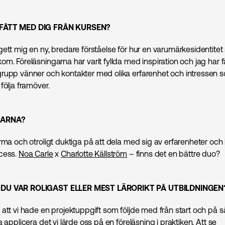
FÅTT MED DIG FRÅN KURSEN?
gett mig en ny, bredare förståelse för hur en varumärkesidentite
m. Föreläsningarna har varit fyllda med inspiration och jag har f
rupp vänner och kontakter med olika erfarenhet och intressen s
följa framöver.
RARNA?
arma och otroligt duktiga på att dela med sig av erfarenheter oc
cess.
Noa Carle
x
Charlotte Källström
– finns det en bättre duo?
DU VAR ROLIGAST ELLER MEST LÄRORIKT PÅ UTBILDNINGEN
att vi hade en projektuppgift som följde med från start och på så
a applicera det vi lärde oss på en föreläsning i praktiken. Att se