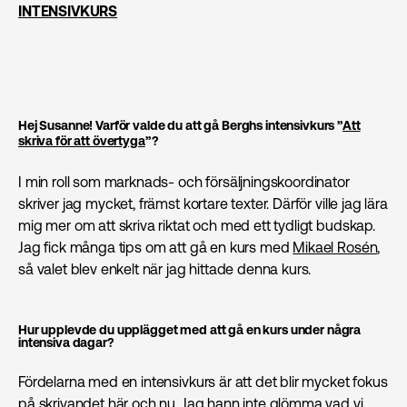
INTENSIVKURS
Hej Susanne! Varför valde du att gå Berghs intensivkurs ”
Att
skriva för att övertyga
”?
I min roll som marknads- och försäljningskoordinator
skriver jag mycket, främst kortare texter. Därför ville jag lära
mig mer om att skriva riktat och med ett tydligt budskap.
Jag fick många tips om att gå en kurs med
Mikael Rosén
,
så valet blev enkelt när jag hittade denna kurs.
Hur upplevde du upplägget med att gå en kurs under några
intensiva dagar?
Fördelarna med en intensivkurs är att det blir mycket fokus
på skrivandet här och nu. Jag hann inte glömma vad vi