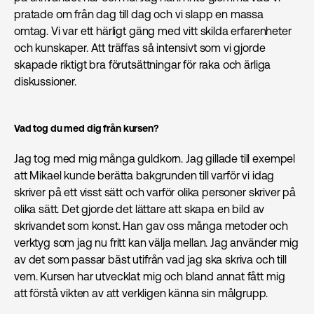
pratade om från dag till dag och vi slapp en massa
omtag. Vi var ett härligt gäng med vitt skilda erfarenheter
och kunskaper. Att träffas så intensivt som vi gjorde
skapade riktigt bra förutsättningar för raka och ärliga
diskussioner.
Vad tog du med dig från kursen?
Jag tog med mig många guldkorn. Jag gillade till exempel
att Mikael kunde berätta bakgrunden till varför vi idag
skriver på ett visst sätt och varför olika personer skriver på
olika sätt. Det gjorde det lättare att skapa en bild av
skrivandet som konst. Han gav oss många metoder och
verktyg som jag nu fritt kan välja mellan. Jag använder mig
av det som passar bäst utifrån vad jag ska skriva och till
vem. Kursen har utvecklat mig och bland annat fått mig
att förstå vikten av att verkligen känna sin målgrupp.