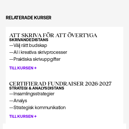
RELATERADE KURSER
ATT SKRIVA FÖR ATT ÖVERTYGA
SKRIVANDE
DISTANS
—
Välj rätt budskap
—
AI i kreativa skrivprocesser
—
Praktiska skrivuppgifter
→
TILL KURSEN
CERTIFIERAD FUNDRAISER 2026-2027
STRATEGI & ANALYS
DISTANS
—
Insamlingsstrategier
—
Analys
—
Strategisk kommunikation
→
TILL KURSEN