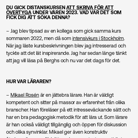
DU GICK DISTANSKURSEN
ATT SKRIVA FÖR ATT
ÖVERTYGA
UNDER VÅREN 2023. VAD VAR DET SOM
FICK DIG ATT SÖKA DENNA?
– Jag blev tipsad av en kollega som gick samma kurs
sommaren 2022, men då som
intensivkurs i Stockholm
.
När jag läste kursbeskrivningen blev jag intresserad och
tyckte att det lät inspirerande. Jag har sedan länge tänkt
att jag vill läsa på Berghs och nu var det dags för det.
HUR VAR LÄRAREN?
–
Mikael Rosén
är en jättebra lärare. Han är väldigt
kompetent och sitter på massor av erfarenhet från olika
branscher. Han föreläser på ett intresseväckande sätt och
har en bra pedagogisk metodik för att lära ut. Som lärare
är han också väldigt tillgänglig och öppen för diskussion
och olika synvinklar. Mikael ger även konstruktiv