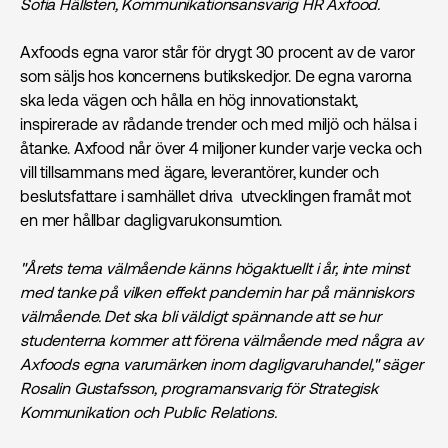
Sofia Hällsten, Kommunikations­ansvarig HR Axfood.
Axfoods egna varor står för drygt 30 procent av de varor
som säljs hos koncernens butikskedjor. De egna varorna
ska leda vägen och hålla en hög innovationstakt,
inspirerade av rådande trender och med miljö och hälsa i
åtanke. Axfood når över 4 miljoner kunder varje vecka och
vill tillsammans med ägare, leverantörer, kunder och
beslutsfattare i samhället driva utvecklingen framåt mot
en mer hållbar dagligvarukonsumtion.
"Årets tema välmående känns högaktuellt i år, inte minst
med tanke på vilken effekt pandemin har på människors
välmående. Det ska bli väldigt spännande att se hur
studenterna kommer att förena välmående med några av
Axfoods egna varumärken inom dagligvaruhandel," säger
Rosalin Gustafsson, programansvarig för Strategisk
Kommunikation och Public Relations.