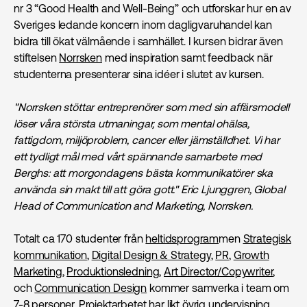
nr 3 “Good Health and Well-Being” och utforskar hur en av
Sveriges ledande koncern inom dagligvaruhandel kan
bidra till ökat välmående i samhället. I kursen bidrar även
stiftelsen
Norrsken
med inspiration samt feedback när
studenterna presenterar sina idéer i slutet av kursen.
"Norrsken stöttar entreprenörer som med sin affärsmodell
löser våra största utmaningar, som mental ohälsa,
fattigdom, miljöproblem, cancer eller jämställdhet. Vi har
ett tydligt mål med vårt spännande samarbete med
Berghs: att morgondagens bästa kommunikatörer ska
använda sin makt till att göra gott." Eric Ljunggren, Global
Head of Communication and Marketing, Norrsken.
Totalt ca 170
studenter från
heltidsprogram
men
Strategisk
kommunikation
,
Digital Design & Strategy
,
PR
,
Growth
Marketing
,
Produktions­ledning
,
Art Director/Copywriter
,
och
Communication Design
kommer samverka i team om
7-8 personer. Projektarbetet har likt övrig undervisning