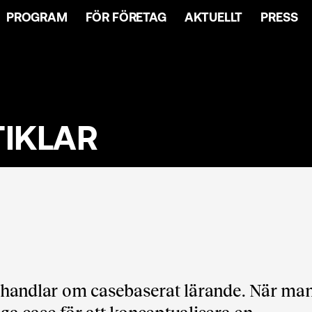
PROGRAM
FÖR FÖRETAG
AKTUELLT
PRESS
TIKLAR
g" handlar om casebaserat lärande. När ma