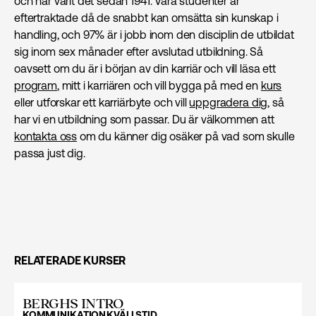
och har varit det sedan 1941. Våra studenter är
eftertraktade då de snabbt kan omsätta sin kunskap i
handling, och 97% är i jobb inom den disciplin de utbildat
sig inom sex månader efter avslutad utbildning. Så
oavsett om du är i början av din karriär och vill läsa ett
program
, mitt i karriären och vill bygga på med en
kurs
eller utforskar ett karriärbyte och vill
uppgradera dig
, så
har vi en utbildning som passar. Du är välkommen att
kontakta oss
om du känner dig osäker på vad som skulle
passa just dig.
RELATERADE KURSER
BERGHS INTRO
KOMMUNIKATION
KVÄLLSTID