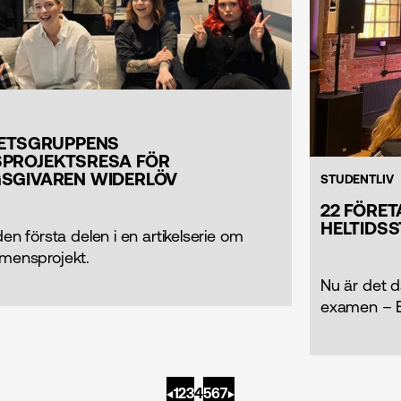
BETSGRUPPENS
PROJEKTSRESA FÖR
SGIVAREN WIDERLÖV
STUDENTLIV
22 FÖRE
HELTIDS
den första delen i en artikelserie om
mensprojekt.
Nu är det d
examen – B
◀︎
1
2
3
4
5
6
7
▶︎