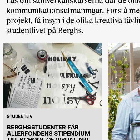
Läs om samverkanskurserna där de oli
kommunikationsutmaningar. Förstå mer
projekt, få insyn i de olika kreativa tävl
studentlivet på Berghs.
STUDENTLIV
BERGHSSTUDENTER FÅR
ALLERFONDENS STIPENDIUM
TILL SCHOOL OF VISUAL ART