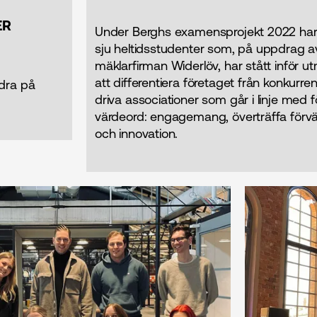
ER
Under Berghs examensprojekt 2022 har vi
sju heltidsstudenter som, på uppdrag a
mäklarfirman Widerlöv, har stått inför 
att differentiera företaget från konkurre
ndra på
driva associationer som går i linje med 
värdeord: engagemang, överträffa förv
och innovation.