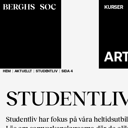
KURSER
AR
HEM
AKTUELLT
STUDENTLIV
SIDA 4
STUDENTLI
Studentliv har fokus på våra heltids­utbi