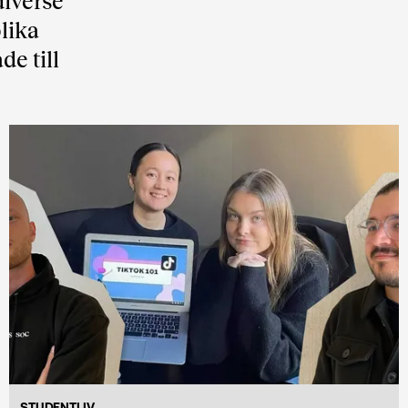
iverse
lika
de till
STUDENTLIV