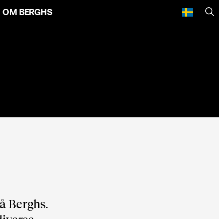
OM BERGHS
SÖ
på Berghs.