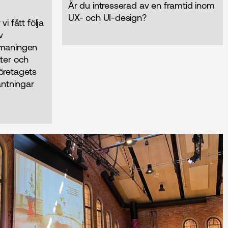
Är du intresserad av en framtid inom
UX- och UI-design?
 fått följa
v
utmaningen
nter och
företagets
äntningar